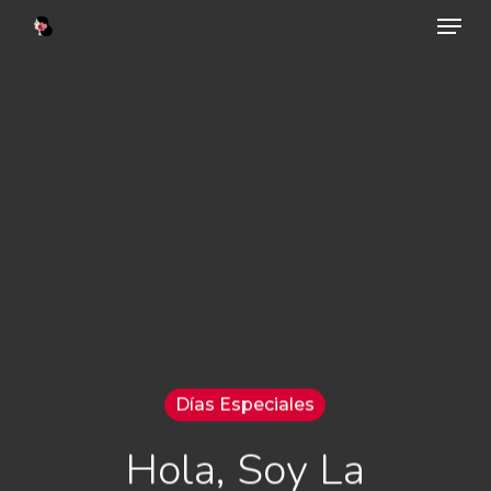
Menu
Skip
to
main
content
Días Especiales
Hola, Soy La