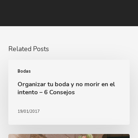
Related Posts
Organizar
Bodas
tu
Organizar tu boda y no morir en el
boda
intento – 6 Consejos
y
no
19/01/2017
morir
en
el