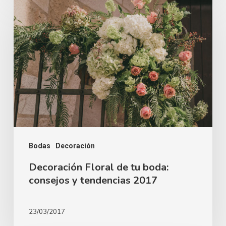
Decoración
intento
Floral
–
de
6
tu
Consejos
boda:
consejos
y
tendencias
2017
Bodas
Decoración
Decoración Floral de tu boda:
consejos y tendencias 2017
23/03/2017