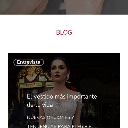
BLOG
El
Entrevista
vestido
más
importante
de
El vestido más importante
tu
de tu vida
vida
NUEVAS OPCIONES Y
TENDENCIAS PARA ELEGIR EL