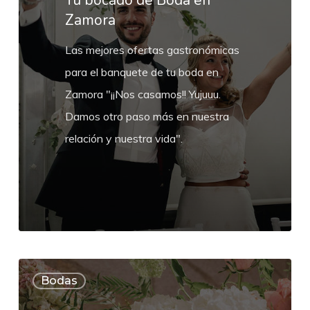
Tu bocado de Boda en
Zamora
Zamora
Las mejores ofertas gastronómicas
para el banquete de tu boda en
Zamora "¡¡Nos casamos!! Yujuuu.
Damos otro paso más en nuestra
relación y nuestra vida".
Decoración
Bodas
Floral