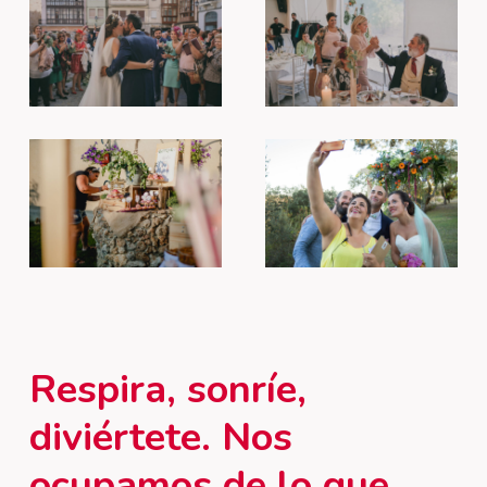
Respira,
sonríe,
diviértete. Nos
ocupamos
de
lo
que