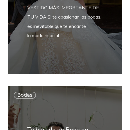
VESTIDO MÁS IMPORTANTE DE
TU VIDA Si te apasionan las bodas,
es inevitable que te encante
la moda nupcial.…
Tu
Bodas
bocado
de
Boda
en