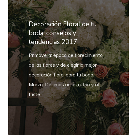
de
tu
boda:
Decoración Floral de tu
consejos
boda: consejos y
tendencias 2017
y
tendencias
Primavera: época de florecimiento
2017
de las flores y de elegir la mejor
decoración floral para tu boda.
Marzo. Decimos adiós al frío y al
triste…