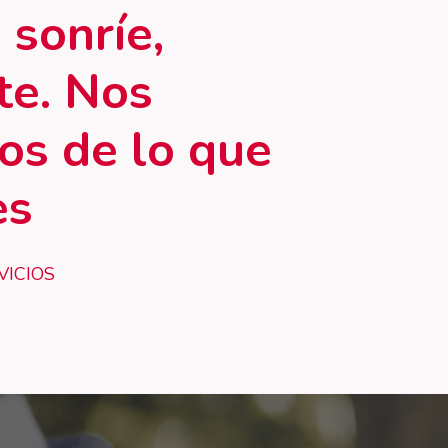
,
sonríe,
te. Nos
os
de
lo
que
es
VICIOS