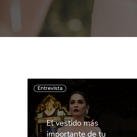
El
Entrevista
vestido
más
importante
El vestido más
de
importante de tu
tu