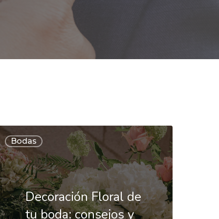
ecoración
Bodas
loral
e
u
Decoración Floral de
oda:
tu boda: consejos y
onsejos