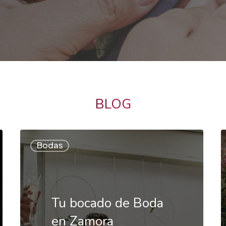
BLOG
Tu
D
Bodas
bocado
F
de
d
Boda
t
Tu bocado de Boda
en
b
en Zamora
Zamora
c