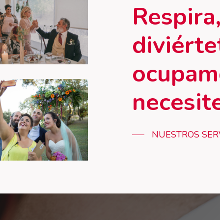
Respira
diviérte
ocupam
necesit
NUESTROS SER