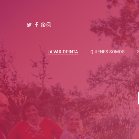
Skip
to
main
TWITTER
FACEBOOK
PINTEREST
INSTAGRAM
content
LA VARIOPINTA
QUIÉNES SOMOS