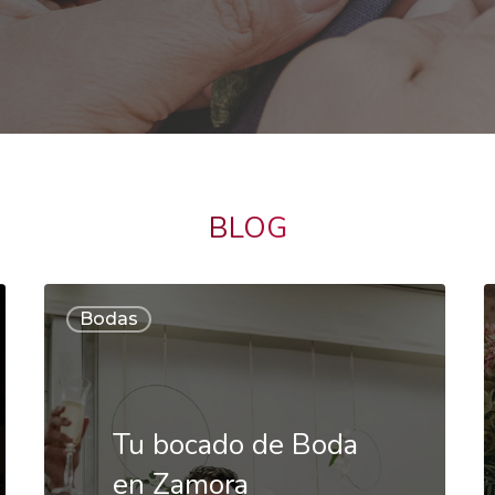
BLOG
Tu
D
Bodas
bocado
F
de
d
Boda
t
Tu bocado de Boda
en
b
en Zamora
Zamora
c