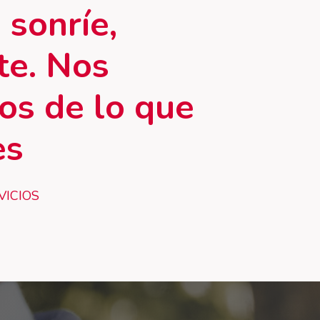
,
sonríe,
te. Nos
os
de
lo
que
es
VICIOS