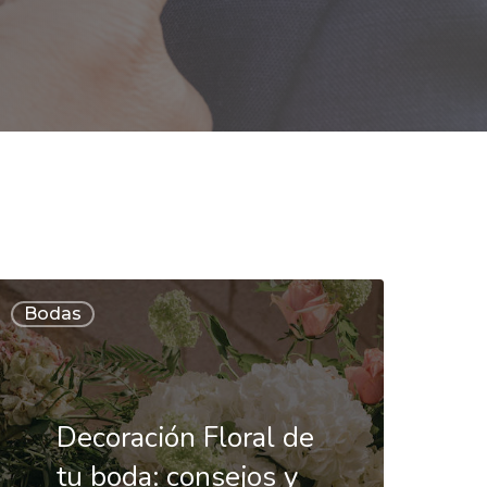
ecoración
Bodas
loral
e
u
Decoración Floral de
oda:
tu boda: consejos y
onsejos