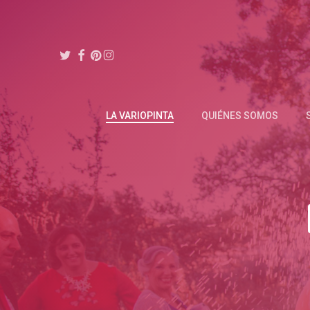
Skip
to
main
TWITTER
FACEBOOK
PINTEREST
INSTAGRAM
content
LA VARIOPINTA
QUIÉNES SOMOS