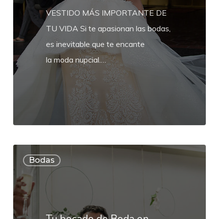
VESTIDO MÁS IMPORTANTE DE
TU VIDA Si te apasionan las bodas,
es inevitable que te encante
la moda nupcial.…
Tu
Bodas
bocado
de
Boda
en