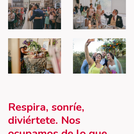
Respira,
sonríe,
diviértete. Nos
ocupamos
de
lo
que