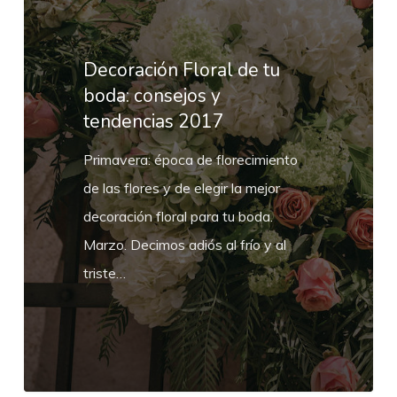
de
tu
boda:
Decoración Floral de tu
consejos
boda: consejos y
tendencias 2017
y
tendencias
Primavera: época de florecimiento
2017
de las flores y de elegir la mejor
decoración floral para tu boda.
Marzo. Decimos adiós al frío y al
triste…