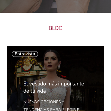
BLOG
El
Entrevista
vestido
más
importante
de
El vestido más importante
tu
de tu vida
vida
NUEVAS OPCIONES Y
TENDENCIAS PARA ELEGIR EL