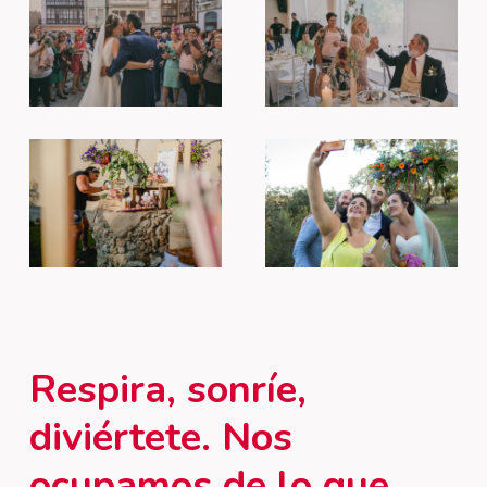
Respira,
sonríe,
diviértete. Nos
ocupamos
de
lo
que