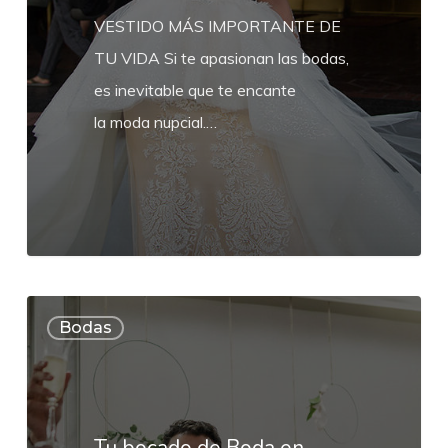
VESTIDO MÁS IMPORTANTE DE
TU VIDA Si te apasionan las bodas,
es inevitable que te encante
la moda nupcial.…
Tu
Bodas
bocado
de
Boda
en