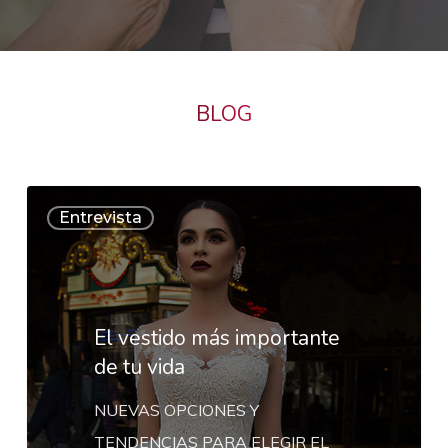
BLOG
El
Entrevista
vestido
más
importante
de
El vestido más importante
tu
de tu vida
vida
NUEVAS OPCIONES Y
TENDENCIAS PARA ELEGIR EL