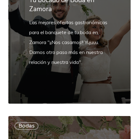
Tu bocado de Boda en
Zamora
Zamora
Las mejores ofertas gastronómicas
para el banquete de tu boda en
Zamora "¡¡Nos casamos!! Yujuuu.
Damos otro paso más en nuestra
relación y nuestra vida".
Decoración
Bodas
Floral