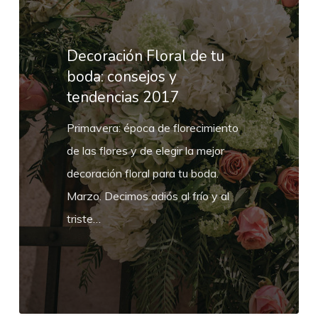
de
tu
boda:
Decoración Floral de tu
consejos
boda: consejos y
tendencias 2017
y
tendencias
Primavera: época de florecimiento
2017
de las flores y de elegir la mejor
decoración floral para tu boda.
Marzo. Decimos adiós al frío y al
triste…