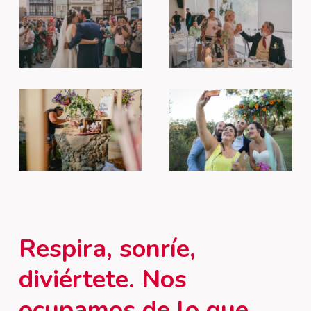
Respira,
sonríe,
diviértete. Nos
ocupamos
de
lo
que