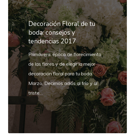
de
tu
boda:
Decoración Floral de tu
consejos
boda: consejos y
tendencias 2017
y
tendencias
Primavera: época de florecimiento
2017
de las flores y de elegir la mejor
decoración floral para tu boda.
Marzo. Decimos adiós al frío y al
triste…