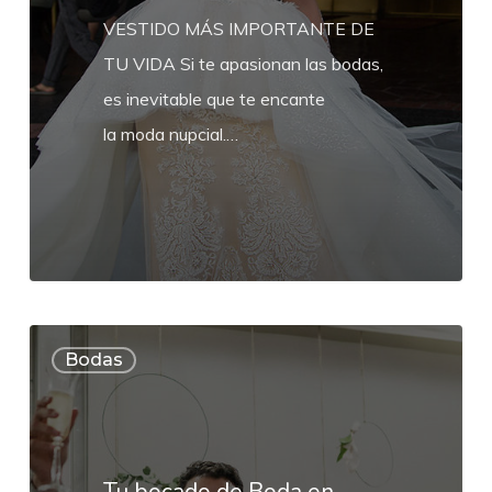
VESTIDO MÁS IMPORTANTE DE
TU VIDA Si te apasionan las bodas,
es inevitable que te encante
la moda nupcial.…
Tu
Bodas
bocado
de
Boda
en