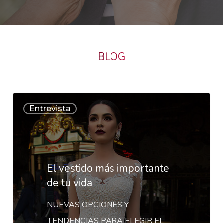
BLOG
El
Entrevista
vestido
más
importante
de
El vestido más importante
tu
de tu vida
vida
NUEVAS OPCIONES Y
TENDENCIAS PARA ELEGIR EL