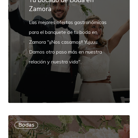
Tu bocado de Boda en
Zamora
Zamora
Las mejores ofertas gastronómicas
para el banquete de tu boda en
Zamora "¡¡Nos casamos!! Yujuuu.
Damos otro paso más en nuestra
relación y nuestra vida".
Decoración
Bodas
Floral