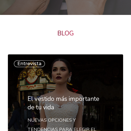
BLOG
El
Entrevista
vestido
más
importante
de
El vestido más importante
tu
de tu vida
vida
NUEVAS OPCIONES Y
TENDENCIAS PARA ELEGIR EL