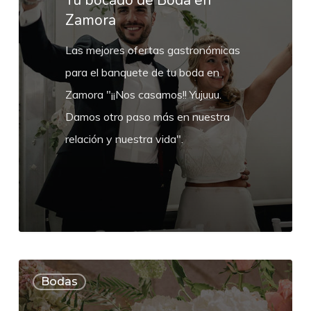
Tu bocado de Boda en
Zamora
Zamora
Las mejores ofertas gastronómicas
para el banquete de tu boda en
Zamora "¡¡Nos casamos!! Yujuuu.
Damos otro paso más en nuestra
relación y nuestra vida".
Decoración
Bodas
Floral