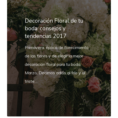
de
tu
boda:
Decoración Floral de tu
consejos
boda: consejos y
tendencias 2017
y
tendencias
Primavera: época de florecimiento
2017
de las flores y de elegir la mejor
decoración floral para tu boda.
Marzo. Decimos adiós al frío y al
triste…