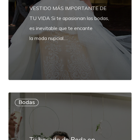
VESTIDO MÁS IMPORTANTE DE
TU VIDA Si te apasionan las bodas,
es inevitable que te encante
la moda nupcial.…
Tu
Bodas
bocado
de
Boda
en