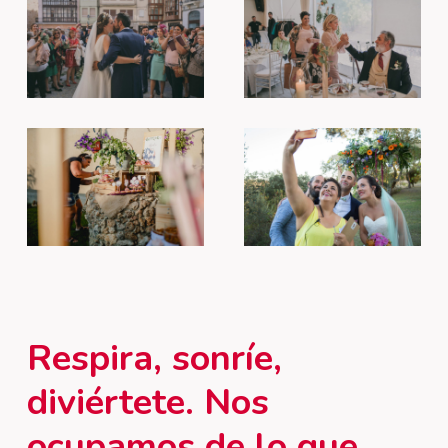
Respira,
sonríe,
diviértete. Nos
ocupamos
de
lo
que